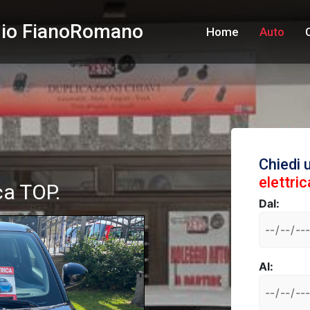
ggio FianoRomano
Home
Auto
Chiedi 
elettri
ca TOP.
Dal:
Al: