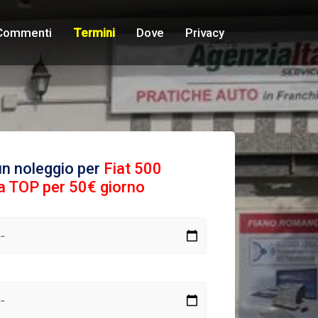
Commenti
Termini
Dove
Privacy
un noleggio per
Fiat 500
ca TOP per 50€ giorno