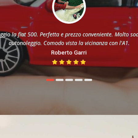
a prezzi veramente incredibili. Staff veramente gentile. 
Grazie Katia
Katia Morone