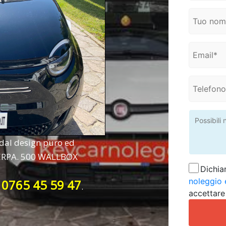
 dal design puro ed
ERPA. 500 WALLBOX
Dichia
noleggio e
0765 45 59 47
:
.
accettare