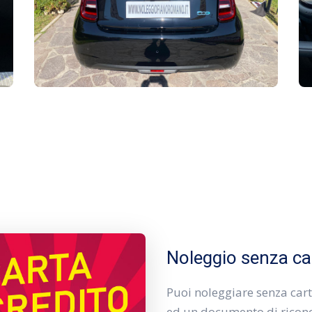
Noleggio senza car
Puoi noleggiare senza carta
ed un documento di ricon